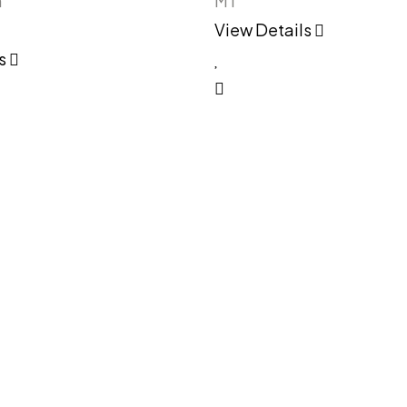
n
MT
View Details
ls