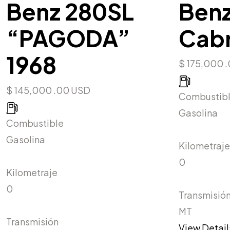
Benz 280SL
Benz
“PAGODA”
Cabr
1968
$ 175,000 
$ 145,000 .00 USD
Combustib
Gasolina
Combustible
Gasolina
Kilometraje
0
Kilometraje
0
Transmisió
MT
Transmisión
View Detai