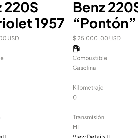
 220S
Benz 220
iolet 1957
“Pontón”
.00 USD
$ 25,000 .00 USD
le
Combustible
Gasolina
Kilometraje
0
n
Transmisión
MT
ls
View Details