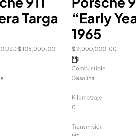
che 911
Porsche 9
era Targa
“Early Ye
1965
00 USD
$ 105,000 .00
$ 2,000,000 .00
Combustible
le
Gasolina
Kilometraje
0
Transmisión