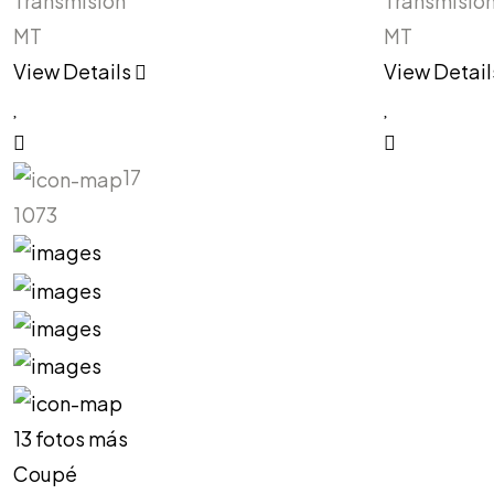
Transmisión
Transmisió
MT
MT
View Details
View Detai
17
1073
13 fotos más
Coupé