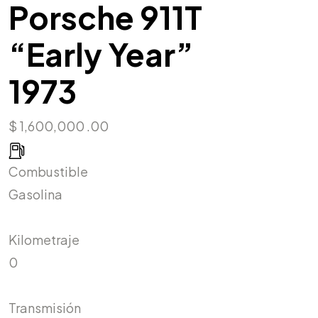
Porsche 911T
“Early Year”
1973
$ 1,600,000 .00
Combustible
Gasolina
Kilometraje
0
Transmisión