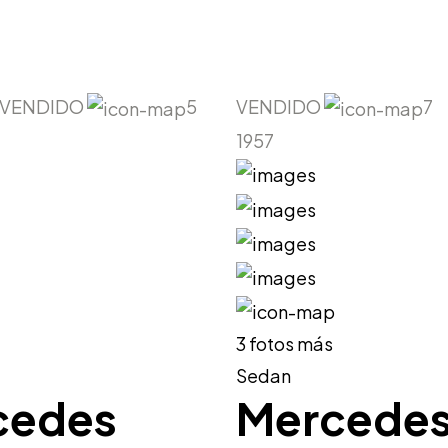
VENDIDO
5
VENDIDO
7
1957
3 fotos más
e
Sedan
cedes
Mercede