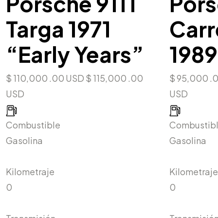
Porsche 911T
Pors
Targa 1971
Carr
“Early Years”
1989
$ 110,000 .00 USD
$ 115,000 .00
$ 95,000 .
USD
USD
Combustible
Combustib
Gasolina
Gasolina
Kilometraje
Kilometraje
0
0